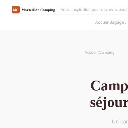
Votre inspiration pour des évasions 
Accueil
Bagage / 
Accueil
›
Camping
Campi
séjour
Un cam