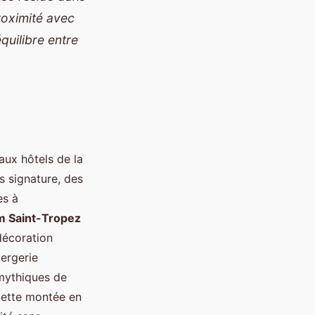
roximité avec
équilibre entre
aux hôtels de la
s signature, des
es à
 Saint-Tropez
 décoration
iergerie
 mythiques de
Cette montée en