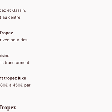
pez et Gassin,
t au centre
Tropez
privée pour des
isine
ens transforment
t tropez luxe
 180€ à 450€ par
Tropez