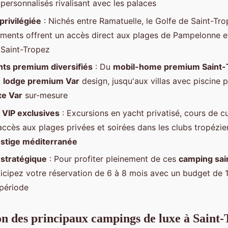
personnalisés rivalisant avec les palaces
privilégiée
: Nichés entre Ramatuelle, le Golfe de Saint-Tro
ements offrent un accès direct aux plages de Pampelonne e
Saint-Tropez
s premium diversifiés
: Du
mobil-home premium Saint-
x
lodge premium Var
design, jusqu'aux villas avec piscine 
xe Var
sur-mesure
 VIP exclusives
: Excursions en yacht privatisé, cours de cu
accès aux plages privées et soirées dans les clubs tropézi
estige méditerranée
 stratégique
: Pour profiter pleinement de ces
camping sain
ticipez votre réservation de 6 à 8 mois avec un budget de
 période
 des principaux campings de luxe à Saint-