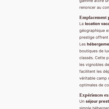
gamme attire une
renoncer au con
Emplacement pr
La
location vac
géographique ex
prestige offrent
Les
hébergemen
boutiques de lux
classés. Cette 
les vignobles d
facilitent les 
véritable camp 
optimales de co
Expériences exc
Un
séjour pres
simple héberge