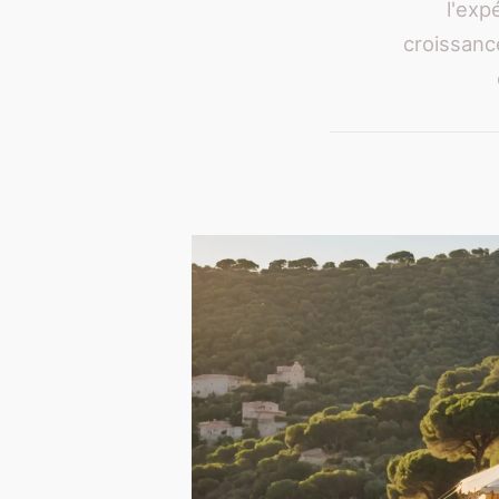
l'exp
croissanc