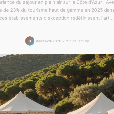
érience du séjour en plein air sur la Côte d'Azur ! Av
e de 23% du tourisme haut de gamme en 2025 dans 
ces établissements d'exception redéfinissent l'art ..
Gael
8 avril 2026
12 min de lecture
G