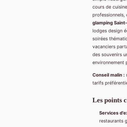
cours de cuisine
professionnels, 
glamping Saint
lodges design é
soirées thémati
vacanciers part
des souvenirs un
environnement p
Conseil malin :
r
tarifs préférentie
Les points 
Services d'e
restaurants 