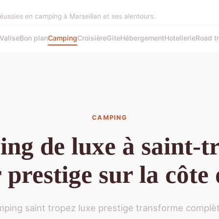
réussies en camping à Marseillan et ses alentours.
Valise
Bon plan
Camping
Croisière
Gite
Hébergement
Hotellerie
Road tr
CAMPING
ng de luxe à saint-tr
 prestige sur la côte
ping saint tropez luxe prestige transforme compl