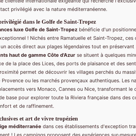
 clientèle internationale exigeante qui recherche l'exclusiv
tact privilégié avec la nature méditerranéenne.
ivilégié dans le Golfe de Saint-Tropez
ances luxe Golfe de Saint-Tropez
bénéficie d'un positionn
ceptionnel ! Nichés entre Ramatuelle et Saint-Tropez, ces
 un accès direct aux plages légendaires tout en préservant la
ts haut de gamme Côte d'Azur
se situent à quelques min
e de la place des Lices, des ports de plaisance et des senti
proximité permet de découvrir les villages perchés du massi
e Provence ou les marchés provençaux authentiques. Les na
déplacements vers Monaco, Cannes ou Nice, transformant le
de base pour explorer toute la Riviera française dans des c
nfort et de raffinement.
lusives et art de vivre tropézien
tige méditerranée
dans ces établissements d'exception tra
ment ! Les campings proposent des expériences sur-mesu