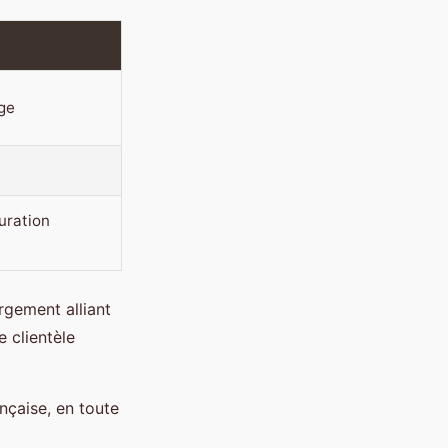
ige
uration
rgement alliant
 clientèle
nçaise, en toute