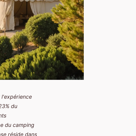
l'expérience
 23% du
nts
rme du camping
nse réside dans