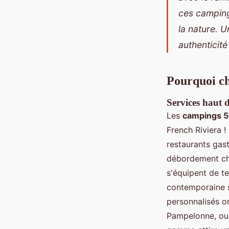
ces
camping
la nature. 
authenticit
Pourquoi ch
Services
haut 
Les
campings 5 
French Riviera 
restaurants gas
débordement ch
s'équipent de te
contemporaine si
personnalisés o
Pampelonne, ou 