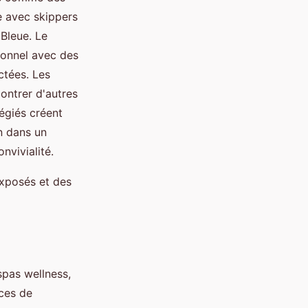
le avec skippers
 Bleue. Le
ionnel avec des
ctées. Les
ontrer d'autres
égiés créent
en dans un
nvivialité.
xposés et des
pas wellness,
ces de