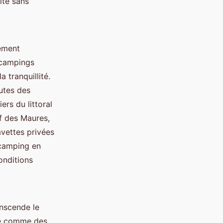
ité sans
ement
 campings
 tranquillité.
utes des
ers du littoral
f des Maures,
vettes privées
 camping en
onditions
nscende le
re comme des