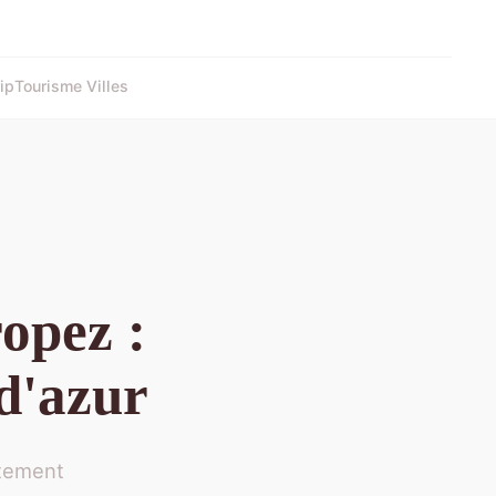
ip
Tourisme Villes
opez :
 d'azur
ètement