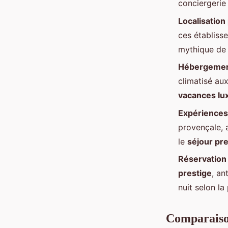
conciergerie 
Localisation 
ces établiss
mythique de 
Hébergement
climatisé au
vacances lu
Expériences
provençale, 
le
séjour pr
Réservation
prestige
, an
nuit selon la
Comparaison