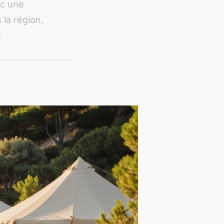
ec une
la région,
.