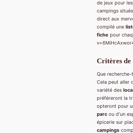
de jeux pour le
campings situés
direct aux merve
compilé une
lis
fiche
pour chaq
v=6MiHcAxwo
Critères de
Que recherche-
Cela peut aller
variété des
loca
préféreront la t
opteront pour u
parc
ou d'un esp
épicerie sur pl
campings
compl