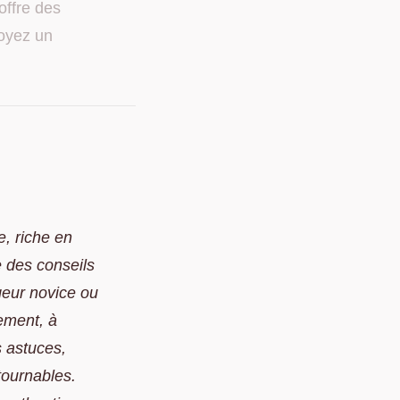
offre des
soyez un
e, riche en
 des conseils
geur novice ou
ement, à
s astuces,
tournables.