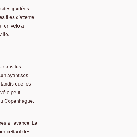
isites guidées.
s files d'attente
ur en vélo à
ille.
e dans les
cun ayant ses
 tandis que les
 vélo peut
 ou Copenhague,
sses à l'avance. La
permettant des