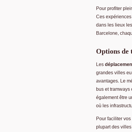
Pour profiter pl
Ces expériences p
dans les lieux le
Barcelone, chaque
Options de t
Les
déplacement
grandes villes e
avantages. Le mét
bus et tramways of
également être u
où les infrastruc
Pour faciliter vos
plupart des ville