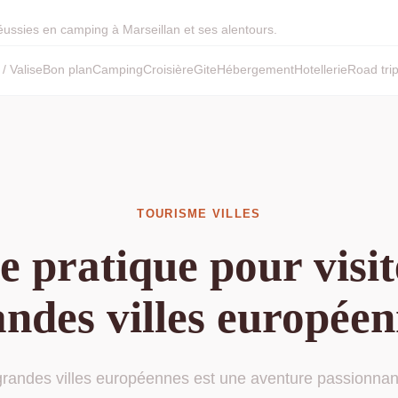
réussies en camping à Marseillan et ses alentours.
/ Valise
Bon plan
Camping
Croisière
Gite
Hébergement
Hotellerie
Road tri
TOURISME VILLES
 pratique pour visit
ndes villes europée
 grandes villes européennes est une aventure passionnan