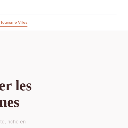
p
Tourisme Villes
er les
nnes
te, riche en