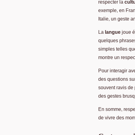
respecter la
cult
exemple, en Franc
Italie, un geste 
La
langue
joue é
quelques phrases 
simples telles qu
montre un respect
Pour interagir av
des questions su
souvent ravis de p
des gestes brusq
En somme, respec
de vivre des mom