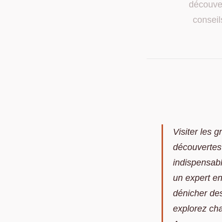
découver
conseil
Visiter les 
découvertes 
indispensabl
un expert e
dénicher des
explorez cha