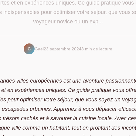
tes et en expériences uniques. Ce guide pratique vous 
s indispensables pour optimiser votre séjour, que vous 
voyageur novice ou un exp...
G
Gael
23 septembre 2024
8 min de lecture
grandes villes européennes est une aventure passionnant
et en expériences uniques. Ce guide pratique vous offre
es pour optimiser votre séjour, que vous soyez un voya
n escapades urbaines. Apprenez à vous déplacer efficac
 trésors cachés et à savourer la cuisine locale. Avec ce
que ville comme un habitant, tout en profitant des incon