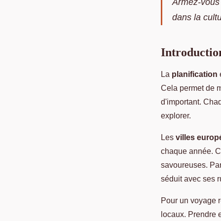
Armez-vous 
dans la cul
Introductio
La
planification
Cela permet de m
d'important. Chaqu
explorer.
Les
villes euro
chaque année. Ch
savoureuses. Par
séduit avec ses r
Pour un voyage ré
locaux. Prendre en