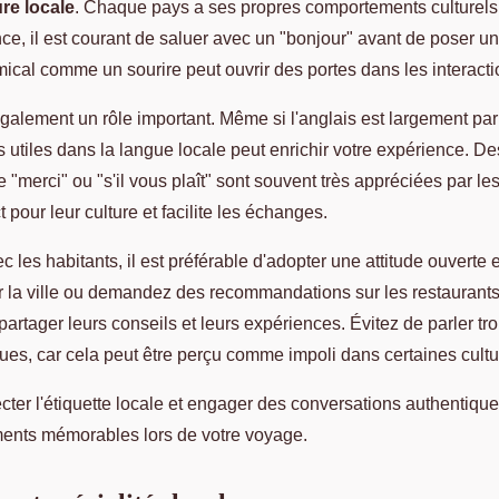
ure locale
. Chaque pays a ses propres comportements culturels 
e, il est courant de saluer avec un "bonjour" avant de poser u
amical comme un sourire peut ouvrir des portes dans les interacti
galement un rôle important. Même si l'anglais est largement par
utiles dans la langue locale peut enrichir votre expérience. D
e "merci" ou "s'il vous plaît" sont souvent très appréciées par le
 pour leur culture et facilite les échanges.
ec les habitants, il est préférable d'adopter une attitude ouverte
r la ville ou demandez des recommandations sur les restaurants
artager leurs conseils et leurs expériences. Évitez de parler trop
ues, car cela peut être perçu comme impoli dans certaines cultu
ter l'étiquette locale et engager des conversations authentiqu
ents mémorables lors de votre voyage.