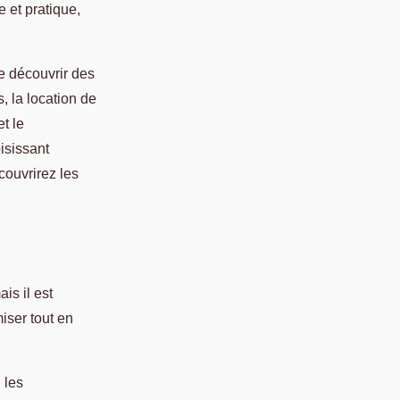
e et pratique,
e découvrir des
, la location de
t le
isissant
couvrirez les
is il est
iser tout en
 les