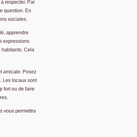
à respecter. Par
ne question. En
ons sociales.
lé, apprendre
es expressions
s habitants. Cela
 et amicale. Posez
. Les locaux sont
 fort ou de faire
res.
es vous permettra