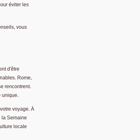
ur éviter les
nseils, vous
nt d'être
urnables. Rome,
 se rencontrent.
e unique.
 votre voyage. À
de la Semaine
ulture locale