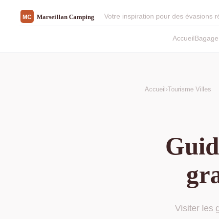
Votre inspiration pour des évasions 
Accueil
Bagage 
Accueil
›
Tourisme Villes
Guide
gra
Visiter les