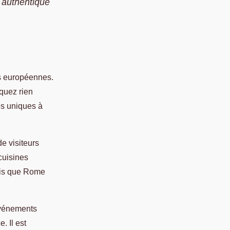
 authentique
es européennes.
quez rien
res uniques à
e visiteurs
cuisines
dis que Rome
événements
. Il est