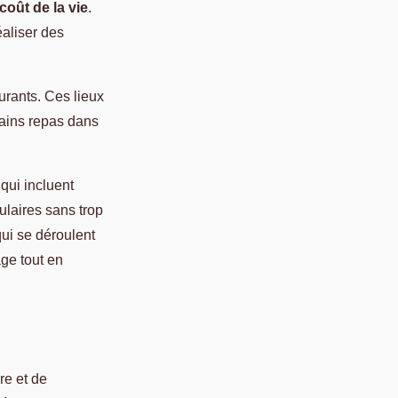
coût de la vie
.
éaliser des
urants. Ces lieux
tains repas dans
qui incluent
ulaires sans trop
qui se déroulent
age tout en
re et de