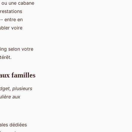
e ou une cabane
restations
-- entre en
ubler voire
ing selon votre
térêt.
ux familles
dget, plusieurs
lière aux
ales dédiées