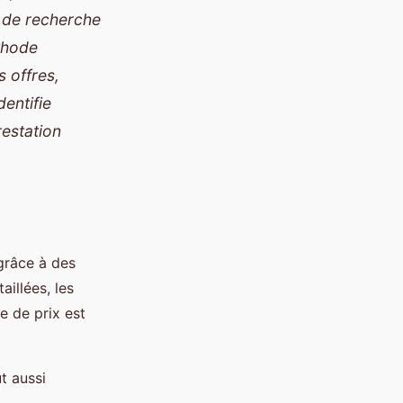
s de recherche
thode
 offres,
entifie
restation
grâce à des
aillées, les
e de prix est
t aussi