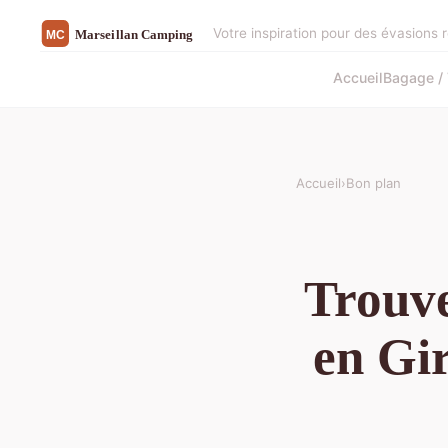
Votre inspiration pour des évasions 
Accueil
Bagage / 
Accueil
›
Bon plan
Trouve
en Gi