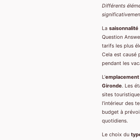
Différents éléme
significativeme
La
saisonnalité
Question Answer
tarifs les plus 
Cela est causé p
pendant les vaca
L’
emplacement
Gironde
. Les é
sites touristiqu
l’intérieur des 
budget à prévoi
quotidiens.
Le choix du
typ