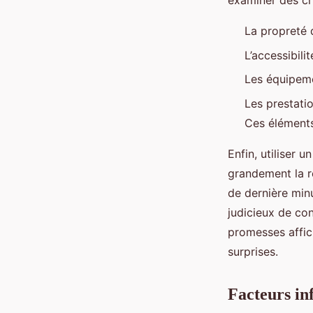
examiner des cri
La propreté 
L’accessibil
Les équipemen
Les prestatio
Ces éléments
Enfin, utiliser
grandement la r
de dernière minu
judicieux de con
promesses affic
surprises.
Facteurs in