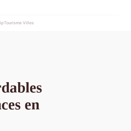
ip
Tourisme Villes
rdables
ces en