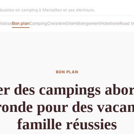
réussies en camping à Marseillan et ses alentours.
Valise
Bon plan
Camping
Croisière
Gite
Hébergement
Hotellerie
Road tr
BON PLAN
r des campings abo
ronde pour des vacan
famille réussies