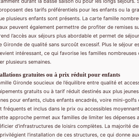
otamment durant la basse saison ou pour les longs séjours. 
roposent des tarifs préférentiels pour les enfants ou la gra
que plusieurs enfants sont présents. La carte famille nombr
caux peuvent également permettre de profiter de remises s
 rend l’accès aux séjours plus abordable et permet de séjou
 Gironde de qualité sans surcoût excessif. Plus le séjour es
 devient intéressant, ce qui favorise les familles nombreuses 
ler plusieurs semaines.
allations gratuites ou à prix réduit pour enfants
ille Gironde soucieux de l’équilibre entre qualité et accessi
pements gratuits ou à tarif réduit destinés aux plus jeunes
ines pour enfants, clubs enfants encadrés, voire mini-golfs 
t fréquents et inclus dans le prix ou accessibles moyennant
Cette approche permet aux familles de limiter les dépenses 
ficier d’infrastructures de loisirs complètes. La majorité 
privilégient l’installation de ces structures, ce qui donne a