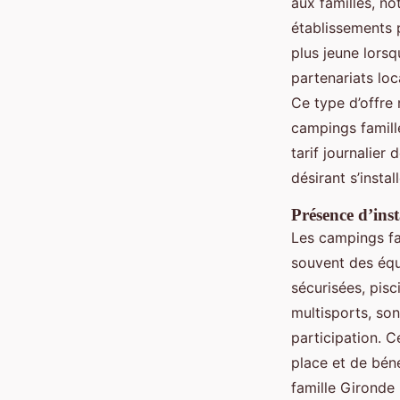
aux familles, n
établissements p
plus jeune lors
partenariats lo
Ce type d’offre
campings famille
tarif journalier
désirant s’instal
Présence d’inst
Les campings fam
souvent des équi
sécurisées, pisc
multisports, son
participation. 
place et de béné
famille Gironde 