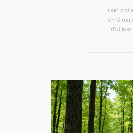
Quel est 
en Girond
d'utilise