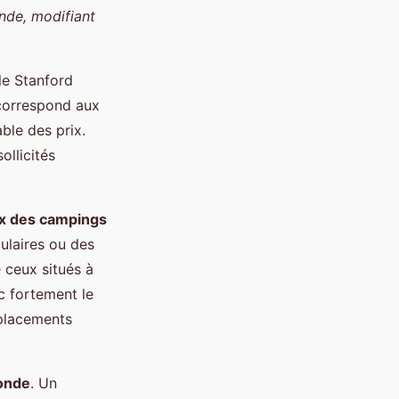
onde, modifiant
 le Stanford
correspond aux
ble des prix.
ollicités
ix des campings
ulaires ou des
 ceux situés à
nc fortement le
éplacements
ronde
. Un