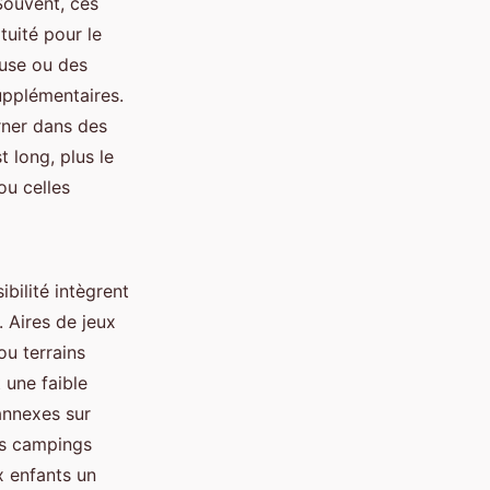
Souvent, ces
tuité pour le
euse ou des
upplémentaires.
rner dans des
t long, plus le
ou celles
bilité intègrent
. Aires de jeux
ou terrains
 une faible
annexes sur
des campings
ux enfants un