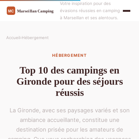
Votre inspiration pour des
évasions réussies en camping
à Marseillan et ses alentours.
Accueil
›
Hébergement
HÉBERGEMENT
Top 10 des campings en
Gironde pour des séjours
réussis
La Gironde, avec ses paysages variés et son
ambiance accueillante, constitue une
destination prisée pour les amateurs de